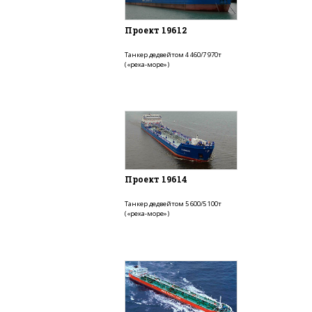
Проект 19612
Танкер дедвейтом 4 460/7 970т
(«река-море»)
Проект 19614
Танкер дедвейтом 5 600/5 100т
(«река-море»)