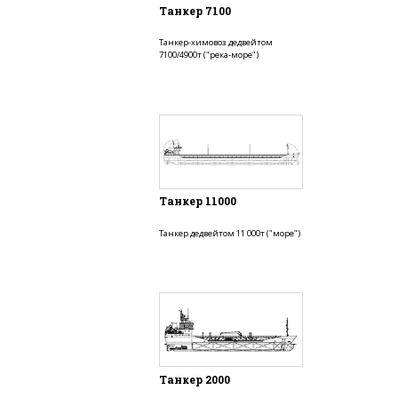
Танкер 7100
Танкер-химовоз дедвейтом
7100/4900т ("река-море")
Танкер 11000
Танкер дедвейтом 11 000т ("море")
Танкер 2000