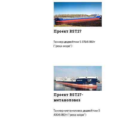
Проект RST27
Танкер дедвейтом 5 378/6 980т
("река-море")
Проект RST27-
метаноловоз
Танкер-метаноловоз дедвейтом 5
400/6 980т ("река-море")