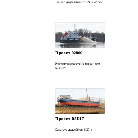
Танкер дедвейтом 7 102т («море»)
Проект 92800
Экологическое судно дедвейтом
ок.450 т
Проект RSD17
Сухогруз дедвейтом 6 271т