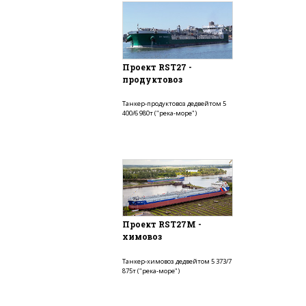
Проект RST27 -
продуктовоз
Танкер-продуктовоз дедвейтом 5
400/6 980т ("река-море")
Проект RST27M -
химовоз
Танкер-химовоз дедвейтом 5 373/7
875т ("река-море")