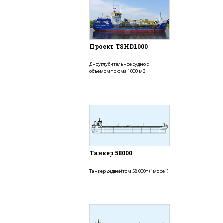
Проект TSHD1000
Дноуглубительное судно с
объемом трюма 1000 м3
Танкер 58000
Танкер дедвейтом 58 000т ("море")