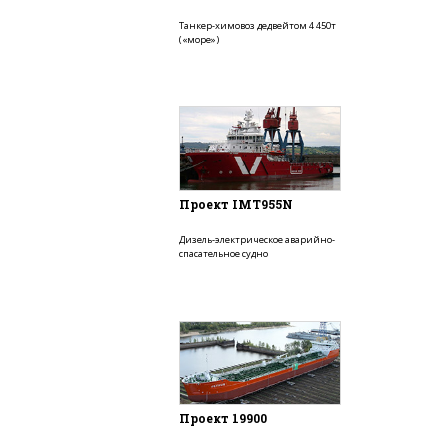
Танкер-химовоз дедвейтом 4 450т
(«море»)
Проект IMT955N
Дизель-электрическое аварийно-
спасательное судно
Проект 19900