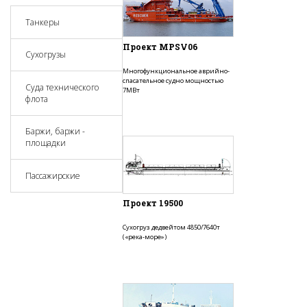
Танкеры
Проект MPSV06
Сухогрузы
Многофункциональное аврийно-
спасательное судно мощностью
Суда технического
7МВт
флота
Баржи, баржи -
площадки
Пассажирские
Проект 19500
Сухогруз дедвейтом 4850/7640т
(«река-море»)