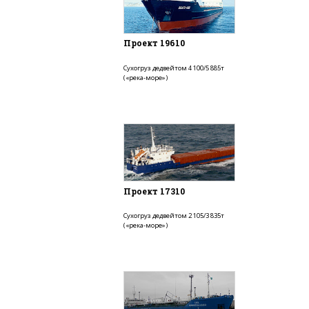
Проект 19610
Сухогруз дедвейтом 4 100/5 885т
(«река-море»)
Проект 17310
Сухогруз дедвейтом 2 105/3 835т
(«река-море»)