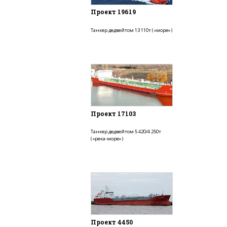
Проект 19619
Танкер дедвейтом 13 110т («море»)
Проект 17103
Танкер дедвейтом 5 420/4 250т
(«река-море»)
Проект 4450