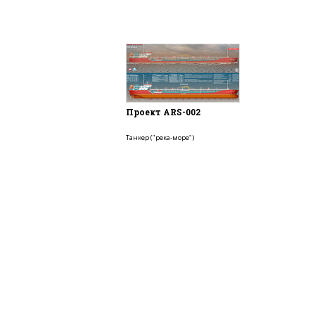
Проект ARS-002
Танкер ("река-море")