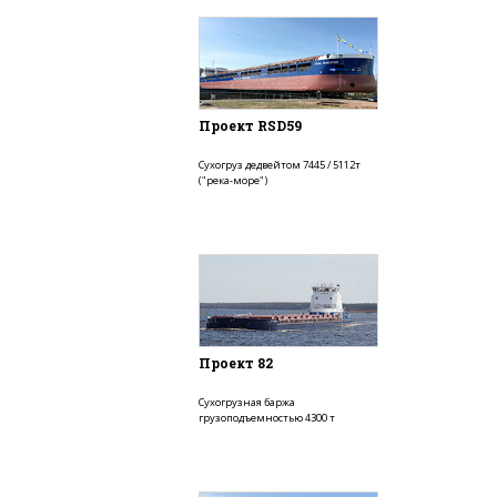
Проект RSD59
Сухогруз дедвейтом 7445 / 5112т
("река-море")
Проект 82
Сухогрузная баржа
грузоподъемностью 4300 т