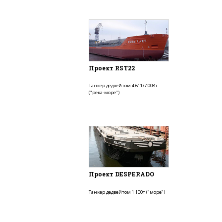
Проект RST22
Танкер дедвейтом 4 611/7 008т
("река-море")
Проект DESPERADO
Танкер дедвейтом 1 100т ("море")