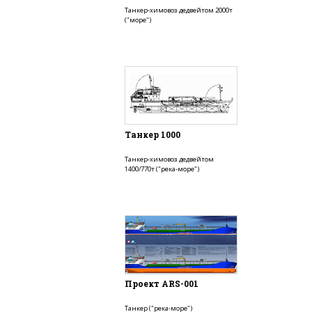
Танкер-химовоз дедвейтом 2000т
("море")
Танкер 1000
Танкер-химовоз дедвейтом
1400/770т ("река-море")
Проект ARS-001
Танкер ("река-море")