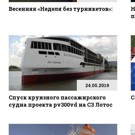
Весенняя «Неделя без турникетов»:
Н
п
24.05.2019
Спуск круизного пассажирского
С
судна проекта pv300vd на СЗ Лотос