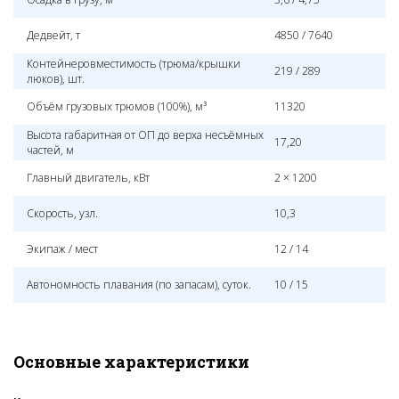
Дедвейт, т
4850 / 7640
Контейнеровместимость (трюма/крышки
219 / 289
люков), шт.
Объём грузовых трюмов (100%), м³
11320
Высота габаритная от ОП до верха несъёмных
17,20
частей, м
Главный двигатель, кВт
2 × 1200
Скорость, узл.
10,3
Экипаж / мест
12 / 14
Автономность плавания (по запасам), суток.
10 / 15
Основные характеристики