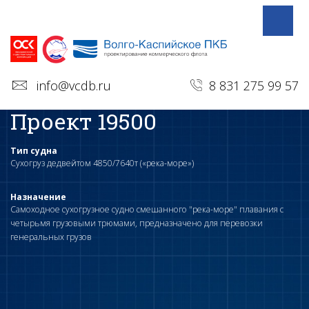
info@vcdb.ru
8 831 275 99 57
Проект 19500
Тип судна
Сухогруз дедвейтом 4850/7640т («река-море»)
Назначение
Самоходное сухогрузное судно смешанного "река-море" плавания с
четырьмя грузовыми трюмами, предназначено для перевозки
генеральных грузов