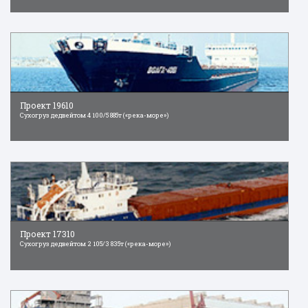
Проект 19610
Сухогруз дедвейтом 4 100/5 885т («река-море»)
Проект 17310
Сухогруз дедвейтом 2 105/3 835т («река-море»)